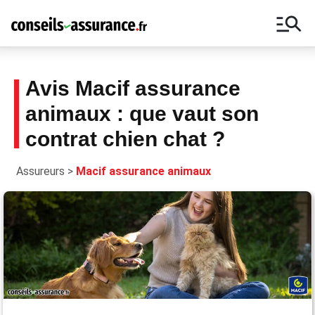
manage_search
Avis Macif assurance
animaux : que vaut son
Bons plans, guides, promotions : ne
contrat chien chat ?
manquez rien autour du monde des
assurances avec notre Newsletter.
Assureurs
>
Macif assurance animaux