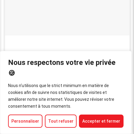
Nous respectons votre vie privée
Lovys
7 ans
2 000 à 2 500 €
🍪
Nous n'utilisons que le strict minimum en matière de
cookies afin de suivre nos statistiques de visites et
améliorer notre site internet. Vous pouvez réviser votre
consentement à tous moments.
Personnaliser
Tout refuser
Accepter et fermer
Bulle Bleue
Moins de 8 ans
Jusqu’à 2 000 €