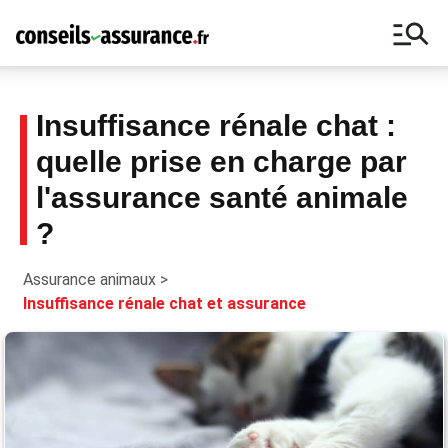
manage_search
Insuffisance rénale chat :
quelle prise en charge par
Bons plans, guides, promotions : ne
l'assurance santé animale
manquez rien autour du monde des
assurances avec notre Newsletter.
?
Assurance animaux
>
Insuffisance rénale chat et assurance